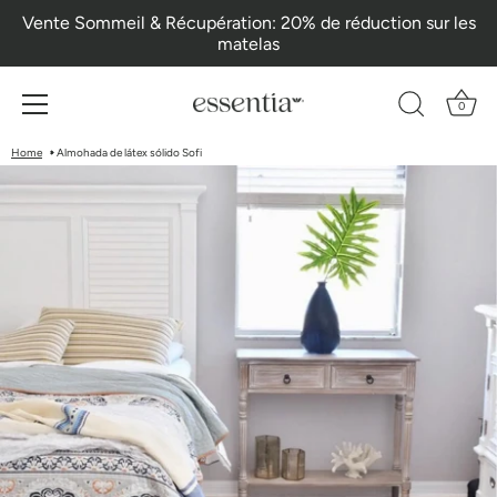
Ir
Vente Sommeil & Récupération: 20% de réduction sur les
al
matelas
contenido
0
Home
Almohada de látex sólido Sofi